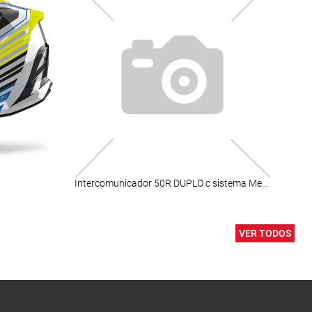
Intercomunicador 50R DUPLO c sistema Mesh Intercom
ELIT
VER TODOS