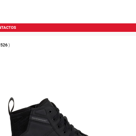
NTACTOS
1526
)