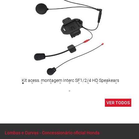
Kit acess. montagem Interc SF1/2/4 HD Speakears
GHOS
VER TODOS
Lombas e Curvas - Concessionário oficial Honda