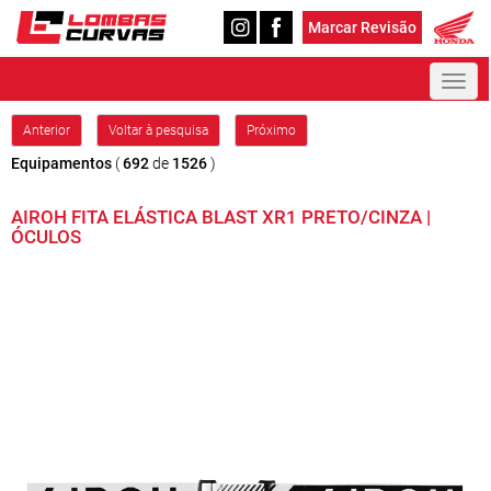
Marcar Revisão
Toggl
naviga
Anterior
Voltar à pesquisa
Próximo
Equipamentos
(
692
de
1526
)
AIROH FITA ELÁSTICA BLAST XR1 PRETO/CINZA |
ÓCULOS