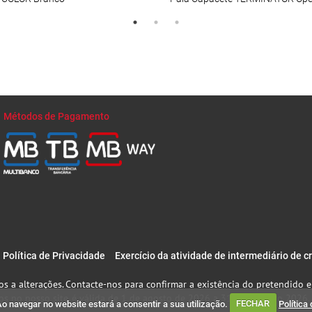
Métodos de Pagamento
Política de Privacidade
Exercício da atividade de intermediário de c
s a alterações. Contacte-nos para confirmar a existência do pretendido e
s no nosso site, é válida de 1 de agosto de 2026 a 31 de outubro 2026.
Ao navegar no website estará a consentir a sua utilização.
FECHAR
Política