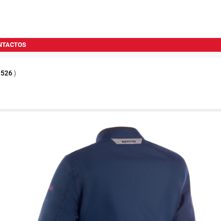
NTACTOS
1526
)