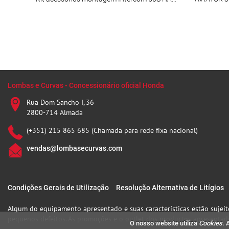
Lombas e Curvas - Concessionário oficial Honda
Rua Dom Sancho I, 36
2800-714 Almada
(+351) 215 865 685 (Chamada para rede fixa nacional)
vendas@lombasecurvas.com
Condições Gerais de Utilização
Resolução Alternativa de Litígios
Algum do equipamento apresentado e suas características estão sujeito
pequenos defeitos. As promoções e o outlet dos productos apresentado
O nosso website utiliza
Cookies
. 