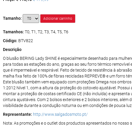
Tamanho:
Tamanhos:
T0, T1, T2, T3, T4, T5, T6
Código:
BTV822
Descrição
O blusão BERING Lady SHINE é especialmente desenhado para mulheres 
para todas as estações do ano, graças ao seu forro térmico removível
que é impermeável e respirável. Feito de tecido de resistência à abrasã
malha fixa feito de 100% de fibras recicladas REPREVE® e um forro térm
Este blusão também vem equipado com proteções Omega nos ombros e 
1:2012 Nível 1, com a altura da proteção do cotovelo ajustável. Poss
montar a proteção de costas certificado CE (não incluída) e apresenta
cintura ajustáveis. Com 2 bolsos exteriores e 2 bolsos interiores, além 
visibilidade durante a condução noturna ou em condições de pouca luz
Representante:
http://www.salgadosmoto.pt/
Nota: As promoções e o outlet dos productos apresentados no nosso sit