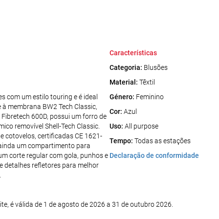
Características
Categoria:
Blusões
Material:
Têxtil
com um estilo touring e é ideal
Género:
Feminino
 e à membrana BW2 Tech Classic,
Cor:
Azul
o Fibretech 600D, possui um forro de
ico removível Shell-Tech Classic.
Uso:
All purpose
cotovelos, certificadas CE 1621-
Tempo:
Todas as estações
ui ainda um compartimento para
 um corte regular com gola, punhos e
Declaração de conformidade
de detalhes refletores para melhor
.
e, é válida de 1 de agosto de 2026 a 31 de outubro 2026.