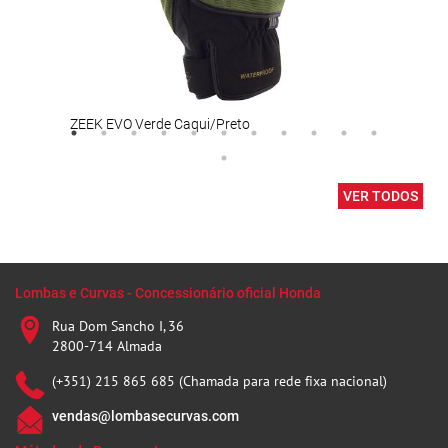
ZEEK EVO Verde Caqui/Preto
TERR
VER TODOS
Lombas e Curvas - Concessionário oficial Honda
Rua Dom Sancho I, 36
2800-714 Almada
(+351) 215 865 685 (Chamada para rede fixa nacional)
vendas@lombasecurvas.com