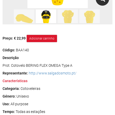
Preço:
€ 22,99
Código:
BAA140
Descrição
Prot. Cotovelo BERING FLEX OMEGA Type A
Representante:
http://www.salgadosmoto.pt/
Características
Categoria:
Cotoveleiras
Género:
Unisexo
Uso:
All purpose
Tempo:
Todas as estações