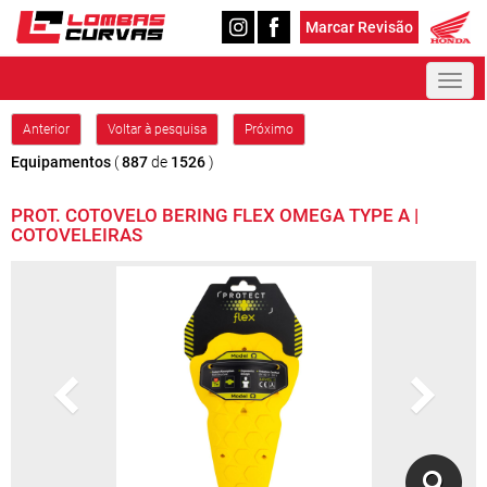
Marcar Revisão
Toggl
naviga
Anterior
Voltar à pesquisa
Próximo
Equipamentos
(
887
de
1526
)
PROT. COTOVELO BERING FLEX OMEGA TYPE A |
COTOVELEIRAS