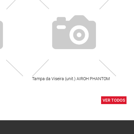
Tampa da Viseira (unit.) AIROH PHANTOM
XTR
VER TODOS