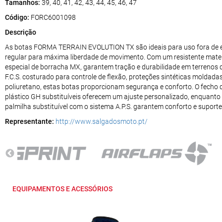
Tamanhos:
39, 40, 41, 42, 43, 44, 45, 46, 47
Código:
FORC6001098
Descrição
As botas FORMA TERRAIN EVOLUTION TX são ideais para uso fora de e
regular para máxima liberdade de movimento. Com um resistente materia
especial de borracha MX, garantem tração e durabilidade em terrenos d
F.C.S. costurado para controle de flexão, proteções sintéticas moldadas
poliuretano, estas botas proporcionam segurança e conforto. O fecho de
plástico GH substituíveis oferecem um ajuste personalizado, enquanto
palmilha substituível com o sistema A.P.S. garantem conforto e suporte
Representante:
http://www.salgadosmoto.pt/
EQUIPAMENTOS E ACESSÓRIOS