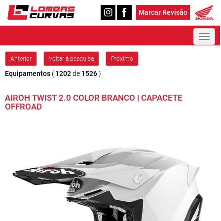
Marcar Revisão
Toggl
naviga
Anterior
Voltar à pesquisa
Próximo
Equipamentos
(
1202
de
1526
)
AIROH TWIST 2.0 COLOR BRANCO | CAPACETE
OFFROAD