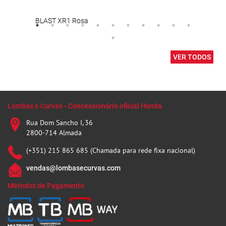
BLAST XR1 Rosa
Easy
VER TODOS
Lombas e Curvas - Concessionário oficial Honda
Rua Dom Sancho I, 36
2800-714 Almada
(+351) 215 865 685 (Chamada para rede fixa nacional)
vendas@lombasecurvas.com
Métodos de Pagamento