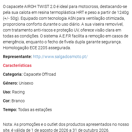
O capacete AIROH TWIST 2.0 é ideal para motocross, destacando-se
pela sua calota em resina termoplástica HRT e peso a partir de 1240g
(+/- 50g). Equipado com tecnologia ASN para ventilação otimizada,
proporciona conforto durante o uso diário. A sua viseira removível,
com tratamento anti-riscos e proteção UV, oferece visão clara em
todas as condições. O sistema A.E.F.R facilita a remoção em casos de
emergência, enquanto o fecho de fivela dupla garante segurança.
Homologação ECE 2205 assegurada.
Representante:
http://www.salgadosmoto.pt/
Características
Categoria:
Capacete Offroad
Género:
Unisexo
Uso:
Racing
Cor:
Branco
Tempo:
Todas as estações
Nota: As promoções e o outlet dos productos apresentados no nosso
site, é válida de 1 de agosto de 2026 a 31 de outubro 2026.