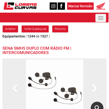
Marcar Revisão
Toggl
naviga
Anterior
Voltar à pesquisa
Próximo
Equipamentos
(
1244
de
1527
)
SENA SMH5 DUPLO COM RÁDIO FM |
INTERCOMUNICADORES