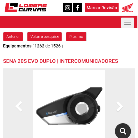
Marcar Revisão
Toggl
naviga
Anterior
Voltar à pesquisa
Próximo
Equipamentos
(
1262
de
1526
)
SENA 20S EVO DUPLO | INTERCOMUNICADORES