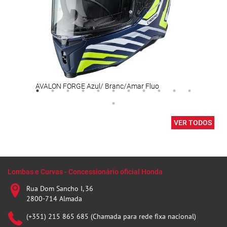
AVALON FORGE Azul/ Branc/Amar Fluo
Carr
VER TODOS
Lombas e Curvas - Concessionário oficial Honda
Rua Dom Sancho I, 36
2800-714 Almada
(+351) 215 865 685 (Chamada para rede fixa nacional)